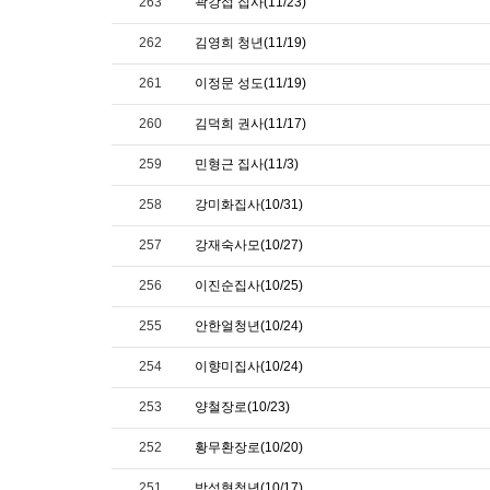
263
곽강섭 집사(11/23)
262
김영희 청년(11/19)
261
이정문 성도(11/19)
260
김덕희 권사(11/17)
259
민형근 집사(11/3)
258
강미화집사(10/31)
257
강재숙사모(10/27)
256
이진순집사(10/25)
255
안한얼청년(10/24)
254
이향미집사(10/24)
253
양철장로(10/23)
252
황무환장로(10/20)
251
박성형청년(10/17)