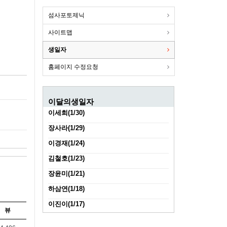
섬사포토제닉
사이트맵
생일자
홈페이지 수정요청
이달의생일자
이세희(1/30)
장사라(1/29)
이경재(1/24)
김철호(1/23)
장윤미(1/21)
하삼연(1/18)
이진이(1/17)
뷰
김진성(1/11)