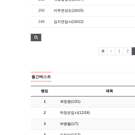
250
이무연성도(10/15)
249
김지연집사(10/12)
1
2
월간베스트
랭킹
제목
1
곽정원(1/31)
2
하정은집사(12/18)
3
박병렬(1/7)