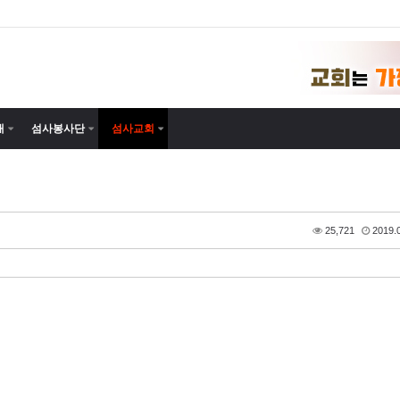
내
섬사봉사단
섬사교회
25,721
2019.0