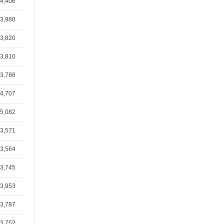
4,406
박병렬(1/7)
3,980
김종규집사(12/31)
안영민청년(12/27)
3,820
문정용집사(12/22)
3,810
하정은집사(12/18)
3,786
곽정원(1/31)
4,707
황인찬(1/30)
5,082
3,571
3,564
3,745
3,953
3,787
3,752