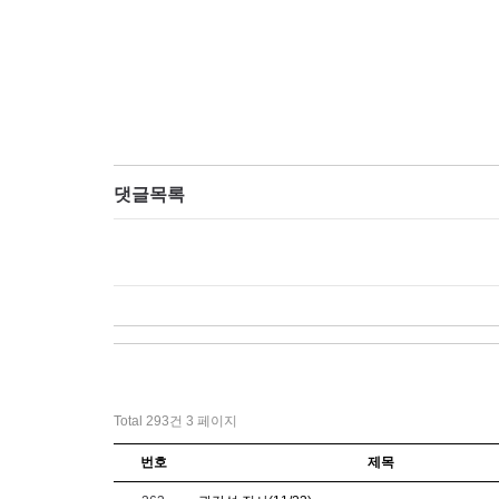
댓글목록
Total 293건
3 페이지
번호
제목