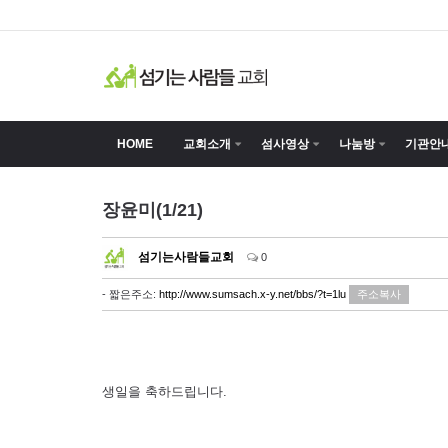
HOME
교회소개
섬사영상
나눔방
기관안
장윤미(1/21)
섬기는사람들교회
0
- 짧은주소:
http://www.sumsach.x-y.net/bbs/?t=1lu
주소복사
생일을 축하드립니다.