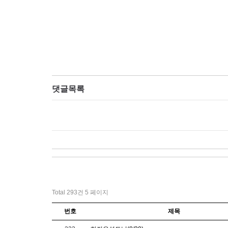
댓글목록
Total 293건
5 페이지
번호
제목