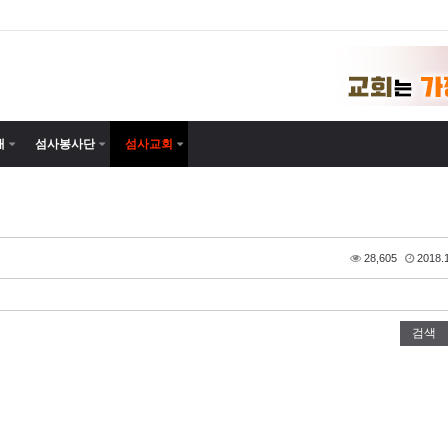
내
섬사봉사단
섬사교회
28,605
2018.1
검색