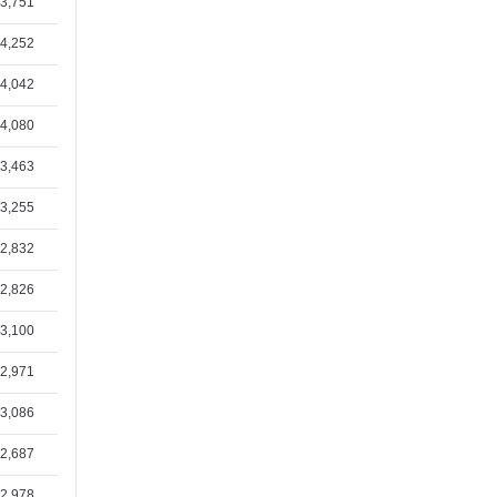
3,751
박병렬(1/7)
4,252
김종규집사(12/31)
안영민청년(12/27)
4,042
문정용집사(12/22)
4,080
하정은집사(12/18)
3,463
곽정원(1/31)
3,255
황인찬(1/30)
2,832
2,826
3,100
2,971
3,086
2,687
2,978