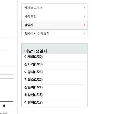
섬사포토제닉
사이트맵
생일자
홈페이지 수정요청
이달의생일자
이세희(1/30)
장사라(1/29)
이경재(1/24)
김철호(1/23)
장윤미(1/21)
하삼연(1/18)
이진이(1/17)
뷰
김진성(1/11)