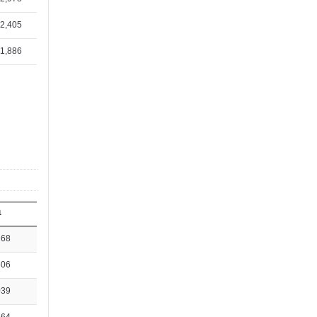
2,405
1,886
뷰
268
606
039