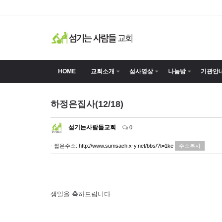
HOME
교회소개
섬사영상
나눔방
기관안
하정은집사(12/18)
섬기는사람들교회
0
- 짧은주소:
http://www.sumsach.x-y.net/bbs/?t=1ke
주소복사
생일을 축하드립니다.