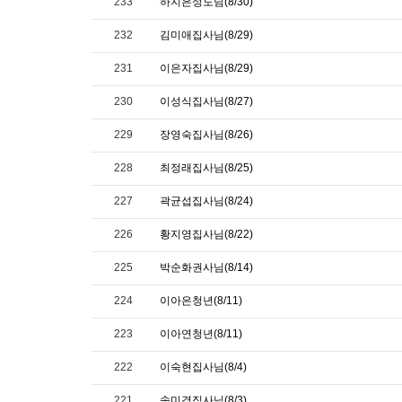
233
하지은성도님(8/30)
232
김미애집사님(8/29)
231
이은자집사님(8/29)
230
이성식집사님(8/27)
229
장영숙집사님(8/26)
228
최정래집사님(8/25)
227
곽균섭집사님(8/24)
226
황지영집사님(8/22)
225
박순화권사님(8/14)
224
이아은청년(8/11)
223
이아연청년(8/11)
222
이숙현집사님(8/4)
221
송미경집사님(8/3)