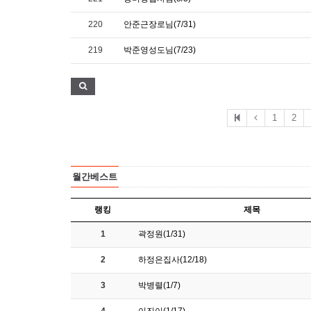
220
안준근장로님(7/31)
219
박준영성도님(7/23)
1
2
월간베스트
랭킹
제목
1
곽정원(1/31)
2
하정은집사(12/18)
3
박병렬(1/7)