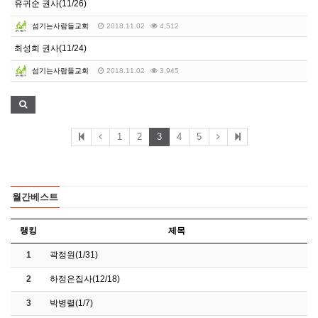
유귀순 권사(11/26)
섬기는사람들교회
2018.11.02
4,512
최성희 권사(11/24)
섬기는사람들교회
2018.11.02
3,945
1
2
3
4
5
월간베스트
랭킹
제목
1
곽정원(1/31)
2
하정은집사(12/18)
3
박병렬(1/7)