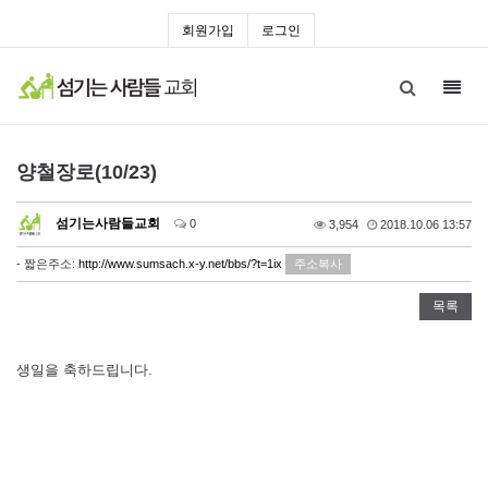
회원가입
로그인
Toggl
navig
양철장로(10/23)
섬기는사람들교회
0
3,954
2018.10.06 13:57
- 짧은주소:
http://www.sumsach.x-y.net/bbs/?t=1ix
주소복사
목록
생일을 축하드립니다.