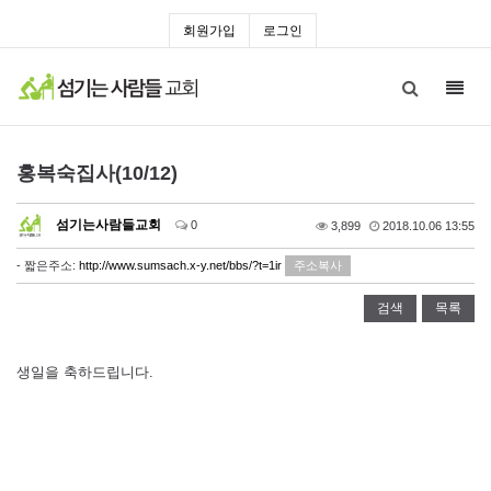
회원가입
로그인
Toggl
navig
홍복숙집사(10/12)
섬기는사람들교회
0
3,899
2018.10.06 13:55
- 짧은주소:
http://www.sumsach.x-y.net/bbs/?t=1ir
주소복사
검색
목록
생일을 축하드립니다.