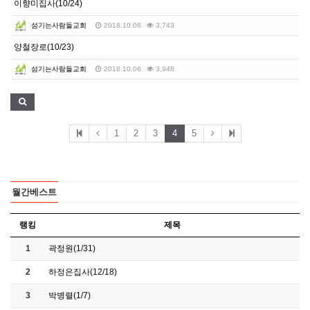
이향미집사(10/24)
섬기는사람들교회
2018.10.06
3,743
양철장로(10/23)
섬기는사람들교회
2018.10.06
3,948
1
2
3
4
5
월간베스트
랭킹
제목
1
곽정원(1/31)
2
하정은집사(12/18)
3
박병렬(1/7)