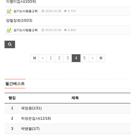
이향미집사(10/24)
섬기는사람들교회
2018.10.06
3,753
양철장로(10/23)
섬기는사람들교회
2018.10.06
3,963
1
2
3
4
5
월간베스트
랭킹
제목
1
곽정원(1/31)
2
하정은집사(12/18)
3
박병렬(1/7)