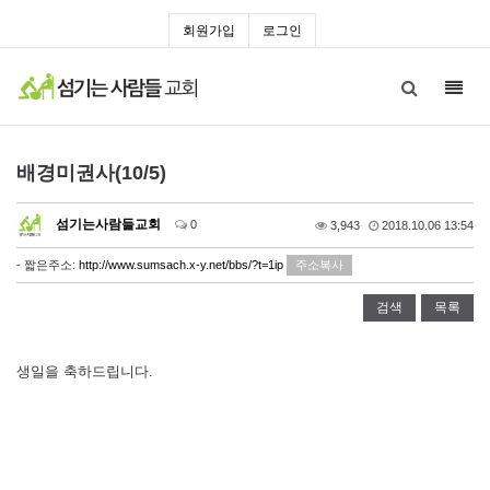
회원가입
로그인
Toggl
navig
배경미권사(10/5)
섬기는사람들교회
0
3,943
2018.10.06 13:54
- 짧은주소:
http://www.sumsach.x-y.net/bbs/?t=1ip
주소복사
검색
목록
생일을 축하드립니다.